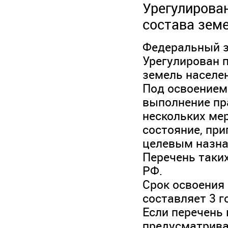
Урегулирова
состава земе
Федеральный за
Урегулирован 
земель населен
Под освоением
выполнение пр
нескольких ме
состояние, при
целевым назна
Перечень таки
РФ.
Срок освоения
составляет 3 г
Если перечень
предусматрива