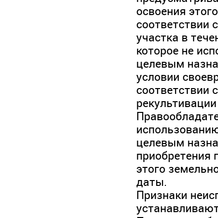
освоения этого
соответствии 
участка в тече
которое не исп
целевым назна
условии своев
соответствии 
рекультивации
Правообладате
использованию 
целевым назна
приобретения п
этого земельно
даты.
Признаки неис
устанавливают